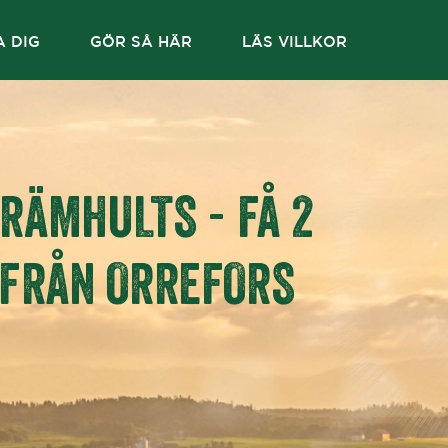
A DIG
GÖR SÅ HÄR
LÄS VILLKOR
BRÄMHULTS - FÅ 2
 FRÅN ORREFORS