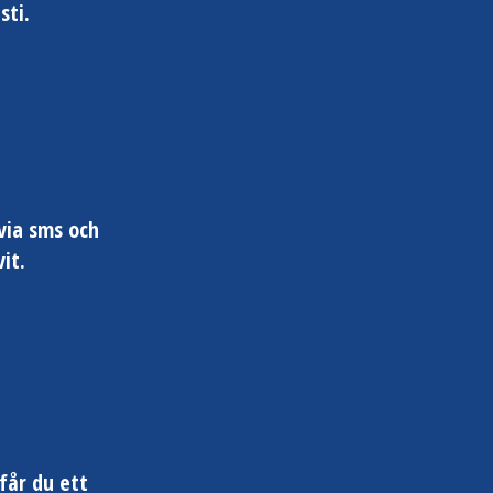
sti.
via sms och
it.
får du ett