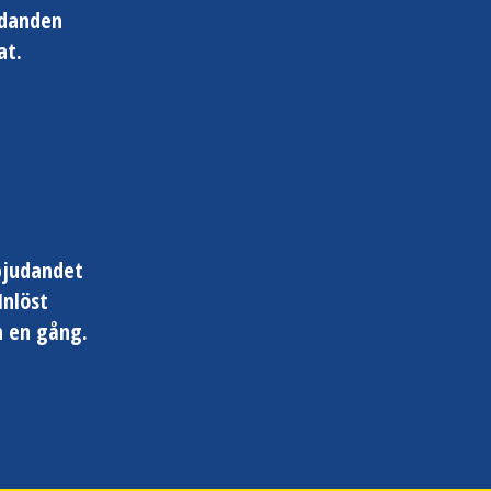
udanden
at.
bjudandet
Inlöst
n en gång.