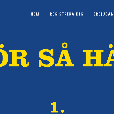
HEM
REGISTRERA DIG
ERBJUDA
ÖR SÅ H
1.