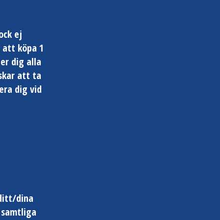
ock ej
 att köpa 1
er dig alla
skar att ta
era dig vid
ditt/dina
, samtliga