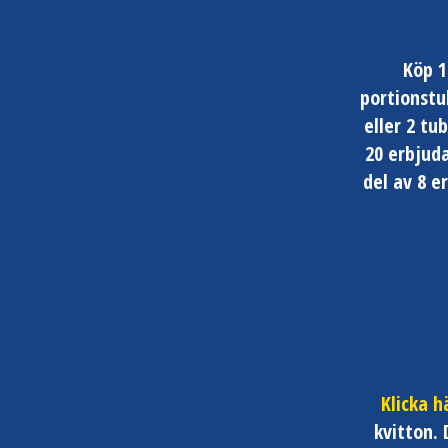
Köp 1
portionstu
eller 2 tu
20 erbjuda
del av 8 e
Klicka h
kvitton. 