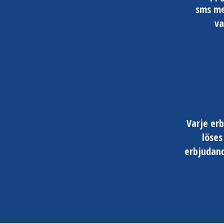
sms me
va
Varje er
löses
erbjudand