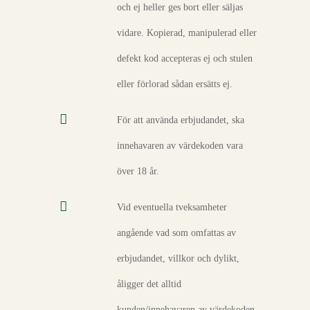
och ej heller ges bort eller säljas
vidare. Kopierad, manipulerad eller
defekt kod accepteras ej och stulen
eller förlorad sådan ersätts ej.
För att använda erbjudandet, ska
innehavaren av värdekoden vara
över 18 år.
Vid eventuella tveksamheter
angående vad som omfattas av
erbjudandet, villkor och dylikt,
åligger det alltid
kunden/innehavaren av värdekoden