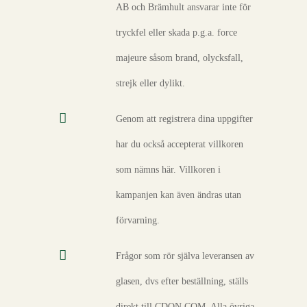
AB och Brämhult ansvarar inte för
tryckfel eller skada p.g.a. force
majeure såsom brand, olycksfall,
strejk eller dylikt.
Genom att registrera dina uppgifter
har du också accepterat villkoren
som nämns här. Villkoren i
kampanjen kan även ändras utan
förvarning.
Frågor som rör själva leveransen av
glasen, dvs efter beställning, ställs
direkt till CDON.COM. Alla övriga