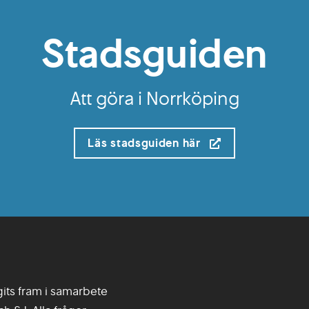
Stadsguiden
Att göra i Norrköping
(öppnas i nytt föns
Läs stadsguiden här
gits fram i samarbete