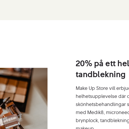
20% på ett he
tandblekning
Make Up Store vill erbj
helhetsupplevelse där d
skönhetsbehandlingar s
med Medik8, microneedlin
brynplock, tandblekning,
makeup.