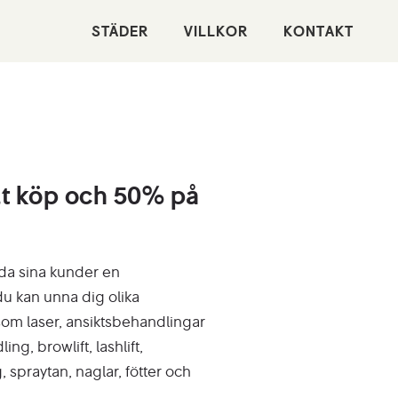
STÄDER
VILLKOR
KONTAKT
lt köp och 50% på
uda sina kunder en
u kan unna dig olika
om laser, ansiktsbehandlingar
g, browlift, lashlift,
 spraytan, naglar, fötter och