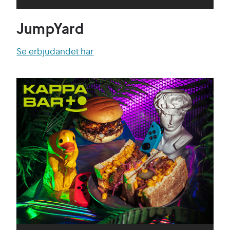
JumpYard
Se erbjudandet här