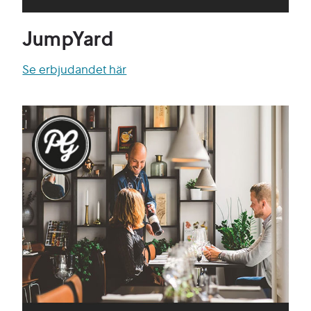
JumpYard
Se erbjudandet här