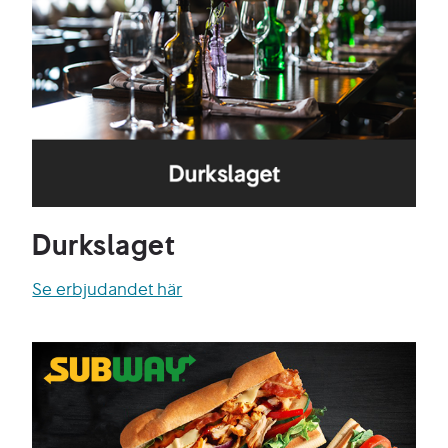
Durkslaget
Se erbjudandet här